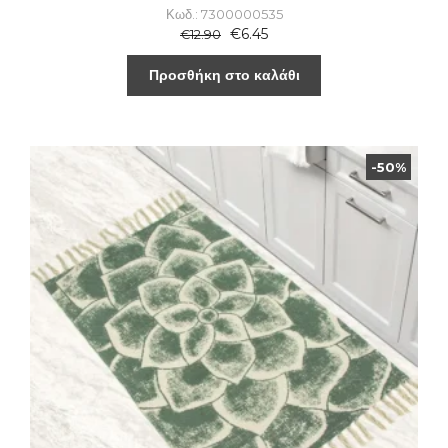
Κωδ.: 7300000535
€
6.45
€
12.90
Προσθήκη στο καλάθι
-50%