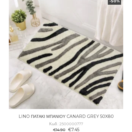
-50%
LINO ΠΑΤΑΚΙ ΜΠΑΝΙΟΥ CANARD GREY 50X80
Κωδ.: 2500000777
€
7.45
€
14.90