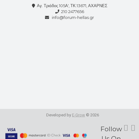
Αγ. Τριάδος 105Α', ΤΚ:13671, ΑΧΑΡΝΕΣ
210 2477656
info@forum-hellas.gr
Developed by
E-Grow
© 2026
Fol
Follow
Us On