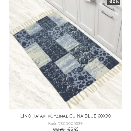
-50%
LINO ΠΑΤΑΚΙ ΚΟΥΖΙΝΑΣ CUINA BLUE 60X90
Κωδ.: 7300000539
€
6.45
€
12.90