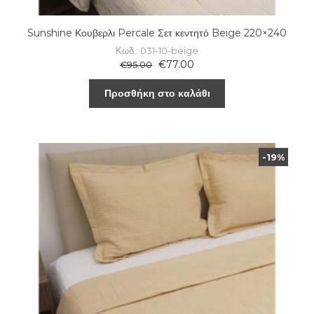
Sunshine Κουβερλι Percale Σετ κεντητό Beige 220×240
Κωδ.: 031-10-beige
€
77.00
€
95.00
Προσθήκη στο καλάθι
-19%