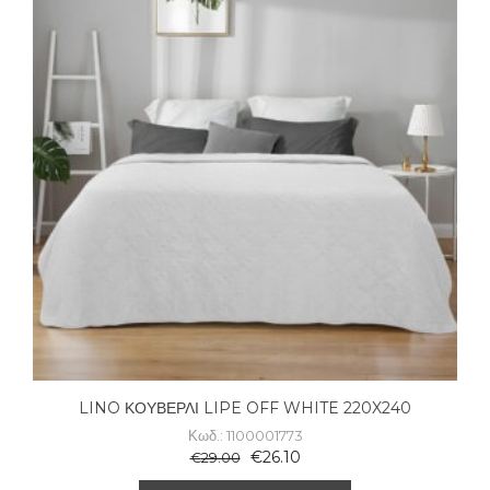
LINO ΚΟΥΒΕΡΛΙ LIPE OFF WHITE 220X240
Κωδ.: 1100001773
€
26.10
€
29.00