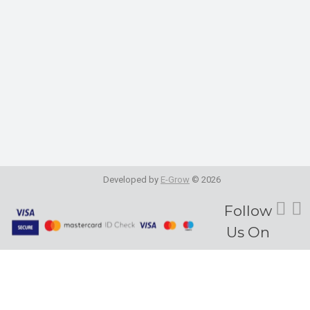
Developed by
E-Grow
© 2026
Fol
Follow
Us On