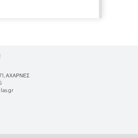
α
671, ΑΧΑΡΝΕΣ
6
las.gr