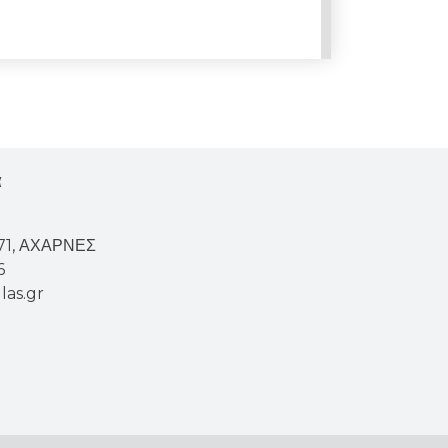
α
671, ΑΧΑΡΝΕΣ
6
las.gr