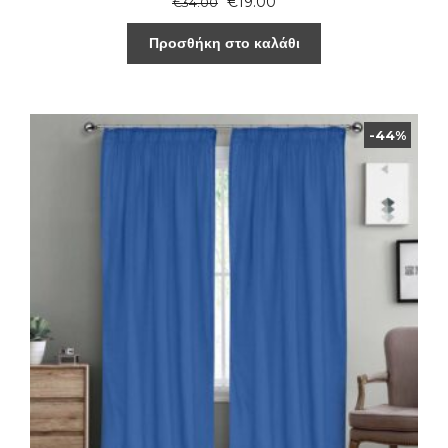
€
19.00
€
34.00
Προσθήκη στο καλάθι
-44%