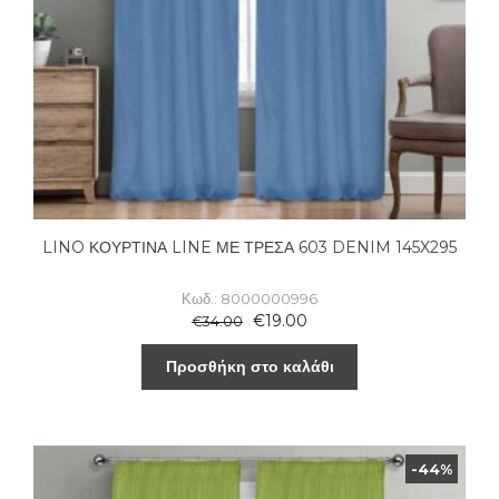
LINO ΚΟΥΡΤΙΝΑ LINE ΜΕ ΤΡΕΣΑ 603 DENIM 145X295
Κωδ.: 8000000996
€
19.00
€
34.00
Προσθήκη στο καλάθι
-44%