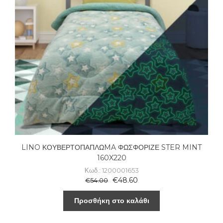
LINO ΚΟΥΒΕΡΤΟΠΑΠΛΩMA ΦΩΣΦΟΡΙΖΕ STER MINT
160X220
Κωδ.: 1200001653
€
48.60
€
54.00
Προσθήκη στο καλάθι