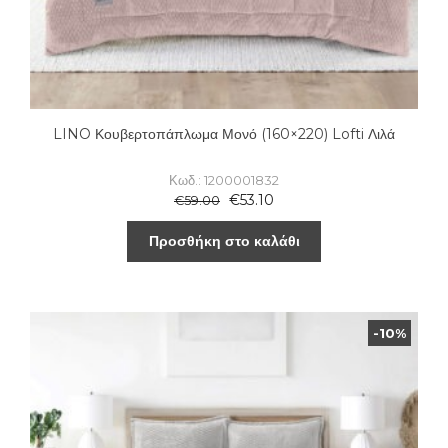
LINO Κουβερτοπάπλωμα Μονό (160×220) Lofti Λιλά
Κωδ.: 1200001832
€
53.10
€
59.00
Προσθήκη στο καλάθι
-10%