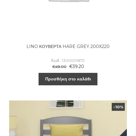
LINO ΚΟΥΒΕΡΤΑ HARE GREY 200X220
Κωδ.: 1300001872
€
39.20
€
49.00
Προσθήκη στο καλάθι
-10%