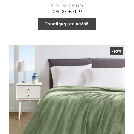
Κωδ.: 1300001474
€
71.10
€
79.00
Προσθήκη στο καλάθι
-10%