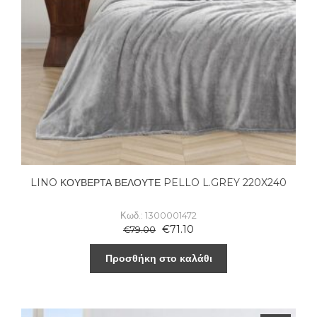
LINO ΚΟΥΒΕΡΤΑ ΒΕΛΟΥΤΕ PELLO L.GREY 220X240
Κωδ.: 1300001472
€
71.10
€
79.00
Προσθήκη στο καλάθι