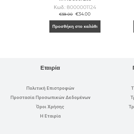
Κωδ.: 8000001124
€
34.00
€
59.00
Προσθήκη στο καλάθι
Εταιρία
Πολιτική Επιστροφών
Τ
Προστασία Προσωπικών Δεδομένων
Τ
Όροι Χρήσης
Τρ
Η Εταιρία