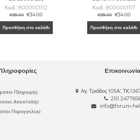
Κωδ.: 8000001112
Κωδ.: 8000001117
€
34.00
€
34.00
€
59.00
€
59.00
Προσθήκη στο καλάθι
Προσθήκη στο καλάθι
Πληροφορίες
Επικοινωνί
Αγ. Τριάδος 105Α', ΤΚ:13
ρόποι Πληρωμής
210 247765
ρόποι Αποστολής
info@forum-hel
όποι Παραγγελίας