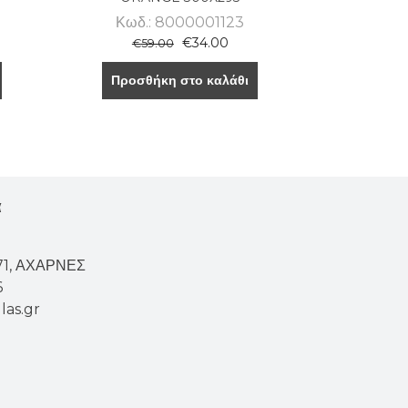
Κωδ.: 8000001123
€
34.00
€
59.00
Προσθήκη στο καλάθι
α
671, ΑΧΑΡΝΕΣ
6
las.gr