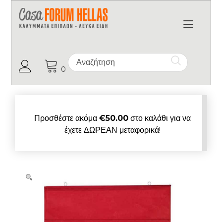
Toggl
Ο Λογαριασμός μου
0
Προσθέστε ακόμα
€
50.00
στο καλάθι για να
έχετε ΔΩΡΕΑΝ μεταφορικά!