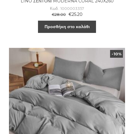
LINO ΣΕΝΤΟΝΙ MODERNA CORAL 240X260
Κωδ.: 1000003357
€
25.20
€
28.00
Προσθήκη στο καλάθι
-10%