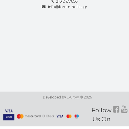
210 2477656
info@forum-hellas.gr
Developed by
E-Grow
© 2026
Fol
Follow
Us On