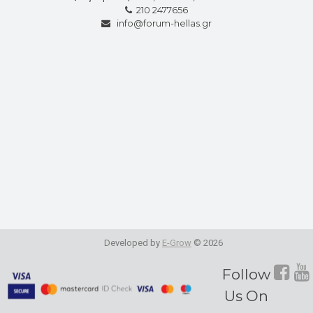
210 2477656
info@forum-hellas.gr
Developed by
E-Grow
© 2026
Fol
Follow
Us On