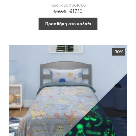
Κωδ.: 4300001066
€
17.10
€
19.00
Προσθήκη στο καλάθι
-10%