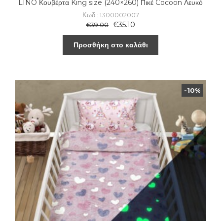
LINO Κουβέρτα King size (240×260) Πικέ Cocoon Λευκό
Κωδ.: 1300002007
€
35.10
€
39.00
Προσθήκη στο καλάθι
-10%