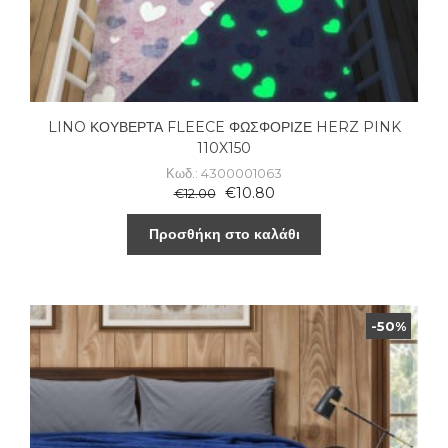
LINO ΚΟΥΒΕΡΤΑ FLEECE ΦΩΣΦΟΡΙΖΕ HERZ PINK
110X150
Κωδ.: 4300001063
€
10.80
€
12.00
Προσθήκη στο καλάθι
-50%