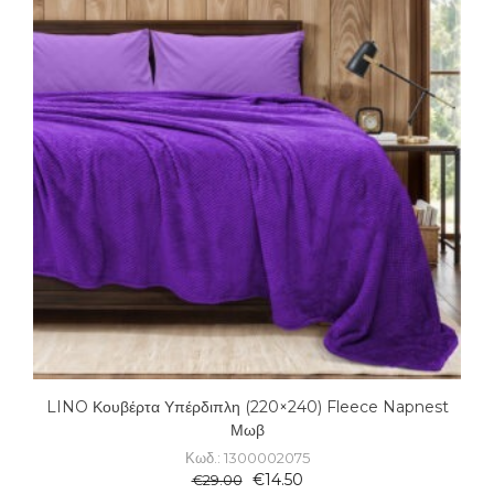
LINO Κουβέρτα Υπέρδιπλη (220×240) Fleece Napnest
Μωβ
Κωδ.: 1300002075
€
14.50
€
29.00