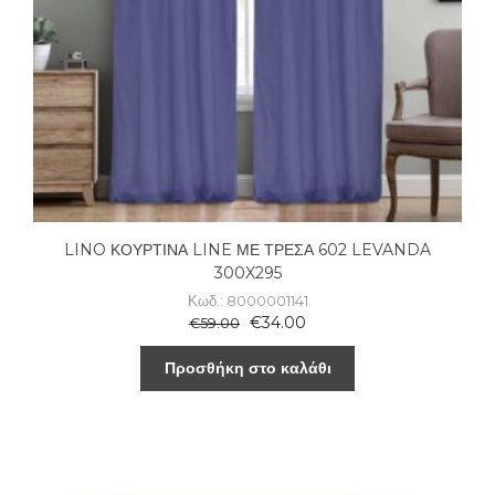
LINO ΚΟΥΡΤΙΝΑ LINE ΜΕ ΤΡΕΣΑ 602 LEVANDA
300X295
Κωδ.: 8000001141
€
34.00
€
59.00
Προσθήκη στο καλάθι