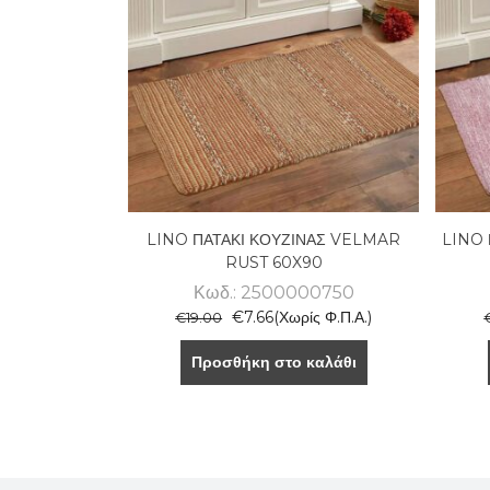
LINO ΠΑΤΑΚΙ ΚΟΥΖΙΝΑΣ VELMAR
LINO 
RUST 60X90
Κωδ.: 2500000750
€
7.66
(Χωρίς Φ.Π.Α.)
€
19.00
Προσθήκη στο καλάθι