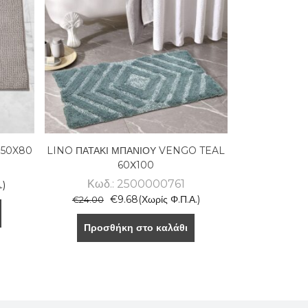
 50X80
LINO ΠΑΤΑΚΙ ΜΠΑΝΙΟΥ VENGO TEAL
60Χ100
Κωδ.: 2500000761
.)
€
9.68
(Χωρίς Φ.Π.Α.)
€
24.00
Προσθήκη στο καλάθι