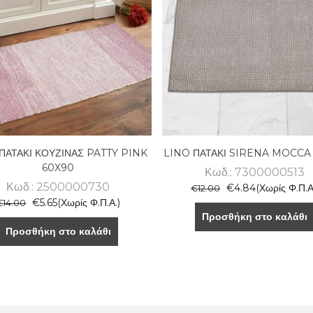
ΠΑΤΑΚΙ ΚΟΥΖΙΝΑΣ PATTY PINK
LINO ΠΑΤΑΚΙ SIRENA MOCCA
60X90
Κωδ.: 7300000513
Κωδ.: 2500000730
€
4.84
(Χωρίς Φ.Π.Α
€
12.00
€
5.65
(Χωρίς Φ.Π.Α.)
€
14.00
Προσθήκη στο καλάθι
Προσθήκη στο καλάθι