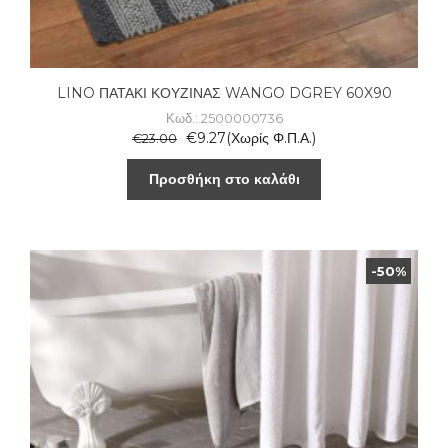
LINO ΠΑΤΑΚΙ ΚΟΥΖΙΝΑΣ WANGO DGREY 60X90
Κωδ.: 2500000736
€
9.27
(Χωρίς Φ.Π.Α.)
€
23.00
Προσθήκη στο καλάθι
-50%