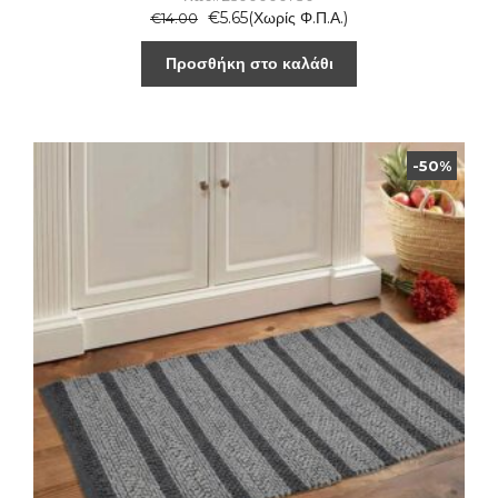
€
5.65
(Χωρίς Φ.Π.Α.)
€
14.00
Προσθήκη στο καλάθι
-50%