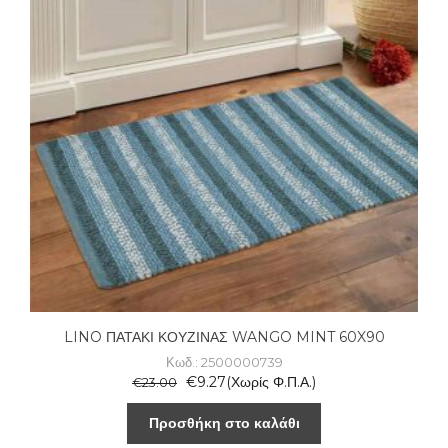
LINO ΠΑΤΑΚΙ ΚΟΥΖΙΝΑΣ WANGO MINT 60X90
Κωδ.: 2500000739
€
9.27
(Χωρίς Φ.Π.Α.)
€
23.00
Προσθήκη στο καλάθι