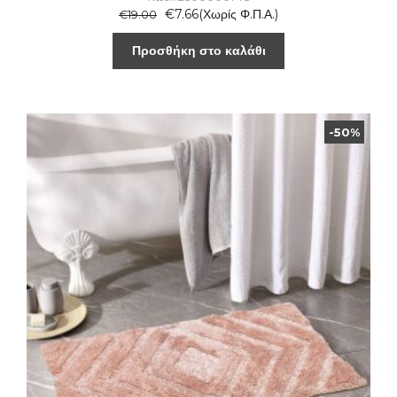
€
7.66
(Χωρίς Φ.Π.Α.)
€
19.00
Προσθήκη στο καλάθι
-50%