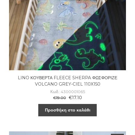
LINO ΚΟΥΒΕΡΤΑ FLEECE SHERPA ΦΩΣΦΟΡΙΖΕ
VOLCANO GREY-CIEL 110X150
Κωδ.: 4300001065
€
17.10
€
19.00
Προσθήκη στο καλάθι