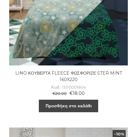
LINO ΚΟΥΒΕΡΤΑ FLEECE ΦΩΣΦΟΡΙΖΕ STER MINT
160X220
Κωδ.: 1300001804
€
18.00
€
20.00
Προσθήκη στο καλάθι
-10%