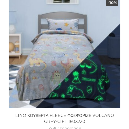
-10%
LINO ΚΟΥΒΕΡΤΑ FLEECE ΦΩΣΦΟΡΙΖΕ VOLCANO
GREY-CIEL 160X220
Κωδ.: 1300001806