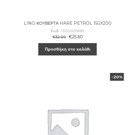
LINO ΚΟΥΒΕΡΤΑ HARE PETROL 150X200
Κωδ.: 1300001869
€
25.60
€
32.00
Προσθήκη στο καλάθι
-20%