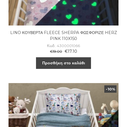
LINO ΚΟΥΒΕΡΤΑ FLEECE SHERPA ΦΩΣΦΟΡΙΖΕ HERZ
PINK 110X150
Κωδ.: 4300001066
€
17.10
€
19.00
Προσθήκη στο καλάθι
-10%