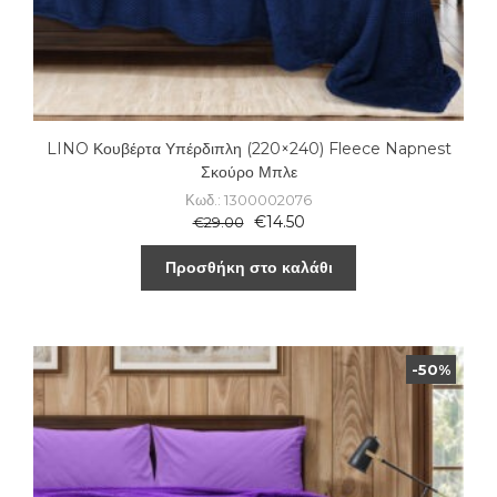
LINO Κουβέρτα Υπέρδιπλη (220×240) Fleece Napnest
Σκούρο Μπλε
Κωδ.: 1300002076
€
14.50
€
29.00
Προσθήκη στο καλάθι
-50%