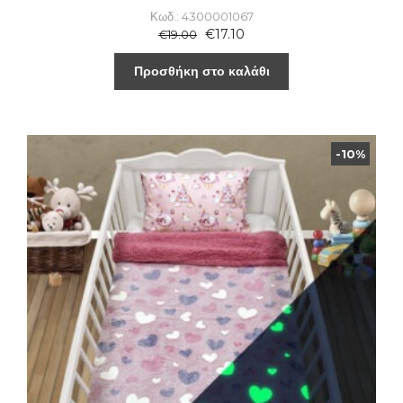
Κωδ.: 4300001067
€
17.10
€
19.00
Προσθήκη στο καλάθι
-10%