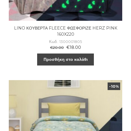
LINO ΚΟΥΒΕΡΤΑ FLEECE ΦΩΣΦΟΡΙΖΕ HERZ PINK
160X220
Κωδ.: 1300001805
€
18.00
€
20.00
Προσθήκη στο καλάθι
-10%