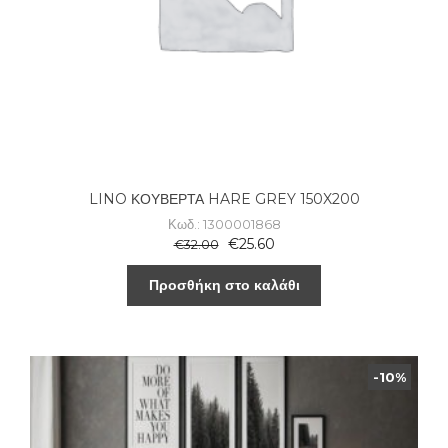
LINO ΚΟΥΒΕΡΤΑ HARE GREY 150X200
Κωδ.: 1300001868
€
25.60
€
32.00
Προσθήκη στο καλάθι
-10%