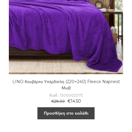
LINO Κουβέρτα Υπέρδιπλη (220×240) Fleece Napnest
Μωβ
Κωδ.: 1300002075
€
14.50
€
29.00
Προσθήκη στο καλάθι